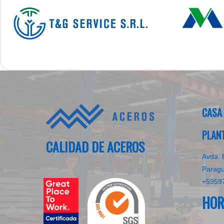
CASA
PLAN
CALIDAD DE ACEROS
Avda. 
Parag
+5959
HOR