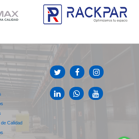
s
os
s
s de Calidad
os