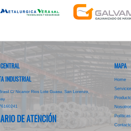
 CENTRAL
MAPA
TA INDUSTRIAL
Home
Servicio
Brasil C/ Nicanor Rios Lote Guasu. San Lorenzo,
Product
uay
76160241
Nosotro
ARIO DE ATENCIÓN
Política
Contact